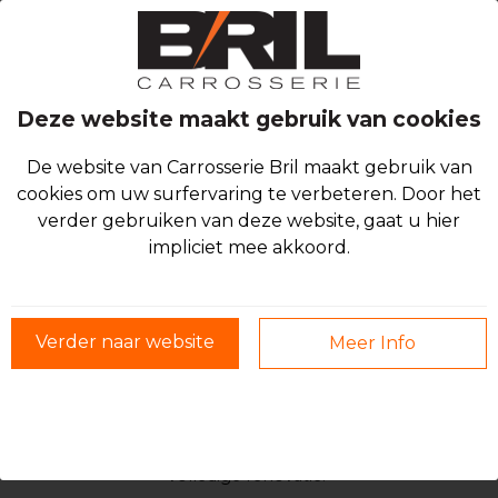
Deze website maakt gebruik van cookies
De website van Carrosserie Bril maakt gebruik van
WIJ BRENGEN KLASSIEKERS
cookies om uw surfervaring te verbeteren. Door het
verder gebruiken van deze website, gaat u hier
WEER OP TOERENTAL
impliciet mee akkoord.
Klaar om je oldtimer weer op de juiste koers te zetten?
Onze specialisten hebben jaren ervaring met het
Verder naar website
Meer Info
restaureren van exclusieve en zeldzame carrosserieën.
Als echte liefhebber weet je: dit is geen sprint, maar
een rit op maat
. Samen schakelen we naar de beste
oplossing, van een gedeeltelijke opknapbeurt tot een
volledige renovatie.