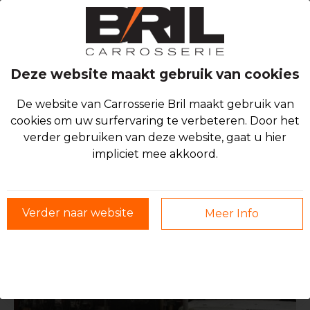
Deze website maakt gebruik van cookies
De website van Carrosserie Bril maakt gebruik van
WIJ HELPEN JE GRAAG TERUG OP
cookies om uw surfervaring te verbeteren. Door het
verder gebruiken van deze website, gaat u hier
WEG
impliciet mee akkoord.
Zet koers naar ons, van het kleinste sterretje in je
voorruit tot het volledig spuiten van je wagen.
Verder naar website
Meer Info
Algemene herstellingen