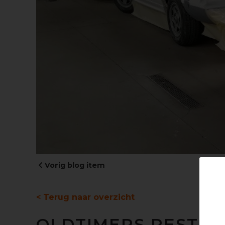
Vorig blog item
< Terug naar overzicht
OLDTIMERS RESTA