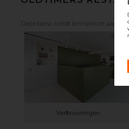
Deze tekst wordt binnenkort aangev
Verbouwingen