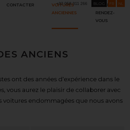
+32 058 311 266
BLOG
FR
NL
CONTACTER
VOITURES
PRENDRE
ANCIENNES
RENDEZ-
VOUS
DES ANCIENS
stes ont des années d'expérience dans le
s, vous aurez le plaisir de collaborer avec
des voitures endommagées que nous avons