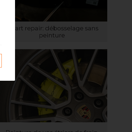
Smart repair: débosselage sans
peinture