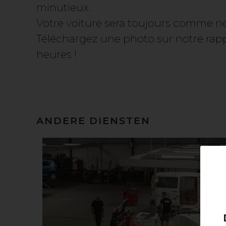
minutieux.
Votre voiture sera toujours comme n
Téléchargez une photo sur notre rap
heures !
ANDERE DIENSTEN