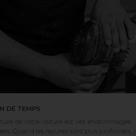
EN DE TEMPS
inture de votre voiture est vite endommagée.
isées. Quand les rayures sont plus profondes