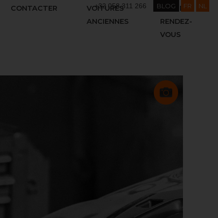
+32 058 311 266
BLOG
FR
NL
CONTACTER
VOITURES
PRENDRE
ANCIENNES
RENDEZ-
VOUS