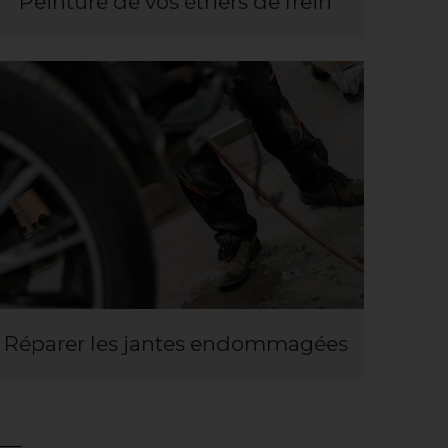
Peinture de vos étriers de frein
Réparer les jantes endommagées
S