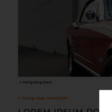
Vorig blog item
< Terug naar overzicht
LOREM IPSUM DOLOR