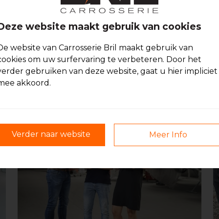
Deze website maakt gebruik van cookies
ur adipisicing elit. Dignissimos, alias? Nesc
De website van Carrosserie Bril maakt gebruik van
 perspiciatis odit a esse ipsum maxime, illo
cookies om uw surfervaring te verbeteren. Door het
dam nesciunt quo autem ipsa nostrum verit
verder gebruiken van deze website, gaat u hier impliciet
mee akkoord.
iente quisquam aperiam ducimus assumenda.
Verder naar website
Meer Info