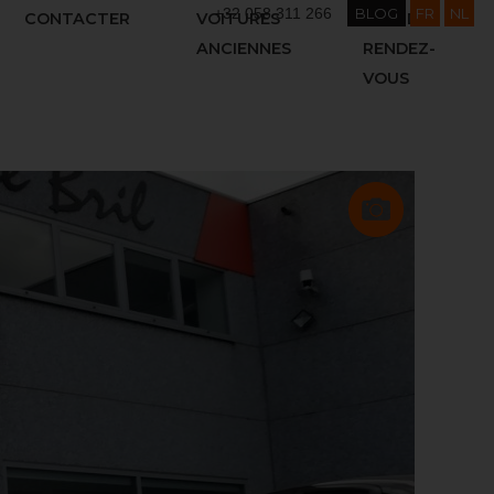
+32 058 311 266
BLOG
FR
NL
CONTACTER
VOITURES
PRENDRE
ANCIENNES
RENDEZ-
VOUS